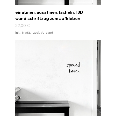
einatmen. ausatmen. lächeln. I 3D
wand:schriftzug zum aufkleben
Preis
32,00 €
inkl. MwSt.
|
zzgl. Versand