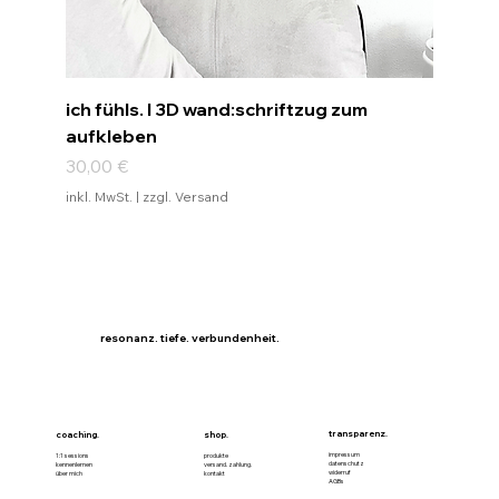
ich fühls. I 3D wand:schriftzug zum
aufkleben
Preis
30,00 €
inkl. MwSt.
|
zzgl. Versand
resonanz. tiefe. verbundenheit.
transparenz.
coaching.
shop.
impressum
1:1 sessions
produkte
datenschutz
kennenlernen
versand. zahlung.
widerruf
über mich
kontakt
AGBs