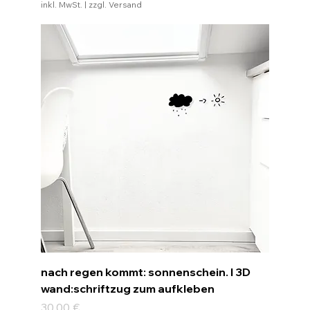
inkl. MwSt.
|
zzgl. Versand
nach regen kommt: sonnenschein. I 3D
wand:schriftzug zum aufkleben
Preis
30,00 €