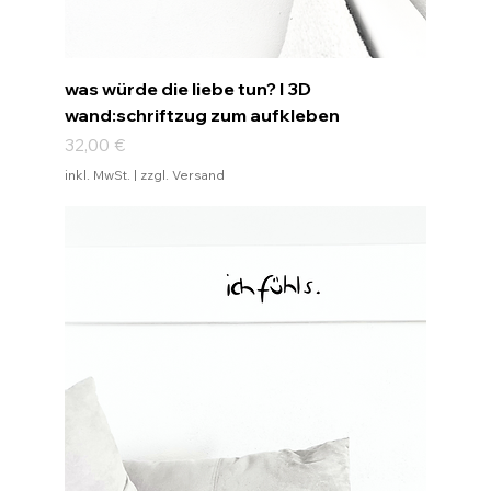
was würde die liebe tun? I 3D
wand:schriftzug zum aufkleben
Preis
32,00 €
inkl. MwSt.
|
zzgl. Versand