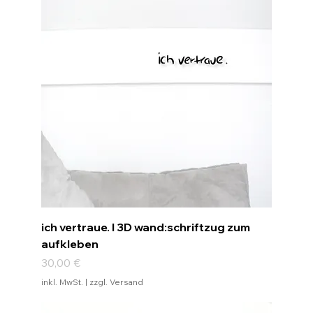
ich vertraue. I 3D wand:schriftzug zum
aufkleben
Preis
30,00 €
inkl. MwSt.
|
zzgl. Versand