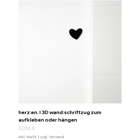
herz:en. I 3D wand:schriftzug zum
aufkleben oder hängen
Preis
12,00 €
inkl. MwSt.
|
zzgl. Versand