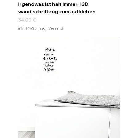
irgendwas ist halt immer. I 3D
wand:schriftzug zum aufkleben
Preis
34,00 €
inkl. MwSt.
|
zzgl. Versand