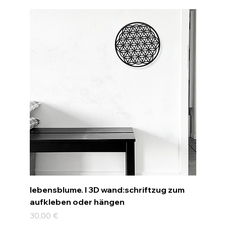
lebensblume. I 3D wand:schriftzug zum
aufkleben oder hängen
Preis
30,00 €