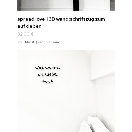
spread love. I 3D wand:schriftzug zum
aufkleben
Preis
32,00 €
inkl. MwSt.
|
zzgl. Versand