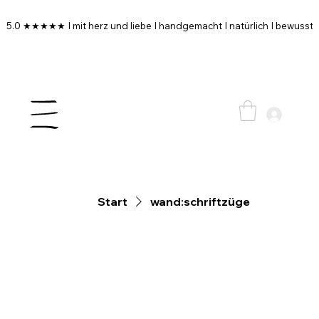
5.0 ★★★★★ I mit herz und liebe I handgemacht I natürlich I bewusst I
Start
wand:schriftzüge