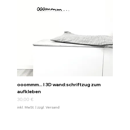
ooommm... I 3D wand:schriftzug zum
aufkleben
Preis
30,00 €
inkl. MwSt.
|
zzgl. Versand