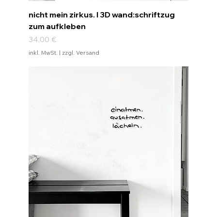
nicht mein zirkus. I 3D wand:schriftzug
zum aufkleben
Preis
34,00 €
inkl. MwSt.
|
zzgl. Versand