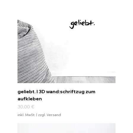
geliebt. I 3D wand:schriftzug zum
aufkleben
Preis
30,00 €
inkl. MwSt.
|
zzgl. Versand