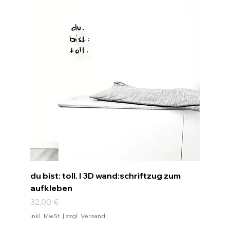
du bist: toll. I 3D wand:schriftzug zum
aufkleben
Preis
32,00 €
inkl. MwSt.
|
zzgl. Versand