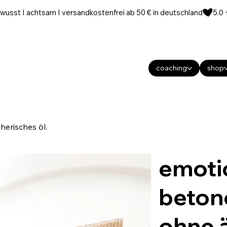
wusst I achtsam I versandkostenfrei ab 50 € in deutschland
coaching
shop
herisches öl.
emotio
betono
ohne ä