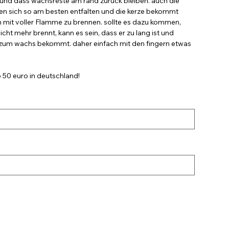
et und dass wachsreste am rand zurück bleiben. auch die
en sich so am besten entfalten und die kerze bekommt
 mit voller Flamme zu brennen. sollte es dazu kommen,
cht mehr brennt, kann es sein, dass er zu lang ist und
 zum wachs bekommt. daher einfach mit den fingern etwas
 50 euro in deutschland!