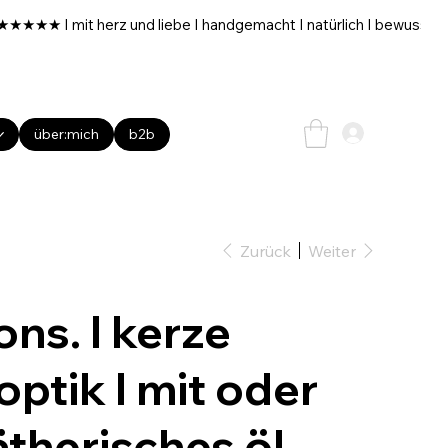
über:mich
b2b
Zurück
Weiter
ns. I kerze
ptik I mit oder
therisches öl.