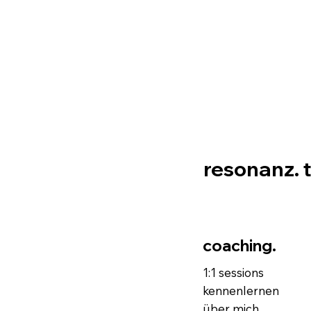
resonanz. 
coaching.
1:1 sessions
kennenlernen
über mich