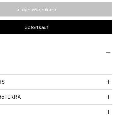
in den Warenkorb
Sofortkauf
HS
I doTERRA