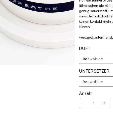
sich ein tunnel bild
ätherischen öle könn
genug sauerstoff, um
dass der holzdocht ni
keinen kontakt mehr
kürzen.
versandkostenfrei ab
DUFT
UNTERSETZER
Anzahl