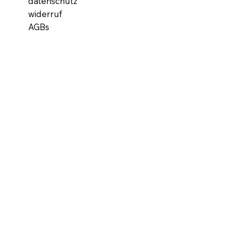
datenschutz
widerruf
AGBs