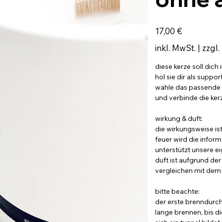
Preis
17,00 €
inkl. MwSt.
|
zzgl.
diese kerze soll dich
hol sie dir als suppo
wähle das passende 
und verbinde die kerz
wirkung & duft:
die wirkungsweise ist
feuer wird die infor
unterstützt unsere e
duft ist aufgrund der
vergleichen mit dem 
bitte beachte:
der erste brenndurch
lange brennen, bis di