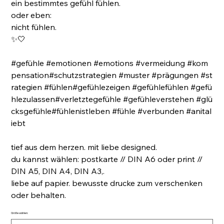
ein bestimmtes gefühl fühlen.
oder eben:
nicht fühlen.
✨🤍
#gefühle #emotionen #emotions #vermeidung #kom
pensation#schutzstrategien #muster #prägungen #st
rategien #fühlen#gefühlezeigen #gefühlefühlen #gefü
hlezulassen#verletztegefühle #gefühleverstehen #glü
cksgefühle#fühlenistleben #fühle #verbunden #anital
iebt
tief aus dem herzen. mit liebe designed.
du kannst wählen: postkarte // DIN A6 oder print //
DIN A5, DIN A4, DIN A3,.
liebe auf papier. bewusste drucke zum verschenken
oder behalten.
Größe wählen: