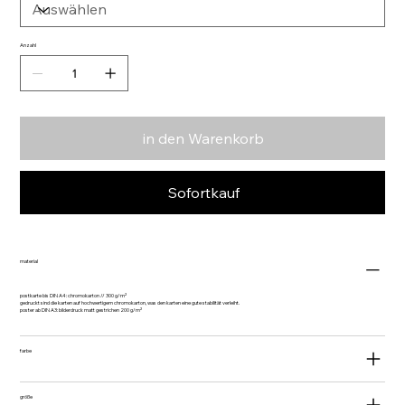
Anzahl
in den Warenkorb
Sofortkauf
material
postkarte bis DIN A4: chromokarton // 300 g/m²
gedruckt sind die karten auf hochwertigem chromokarton, was den karten eine gute stabilität verleiht.
poster ab DIN A3: bilderdruck matt gestrichen 200 g/m²
farbe
größe