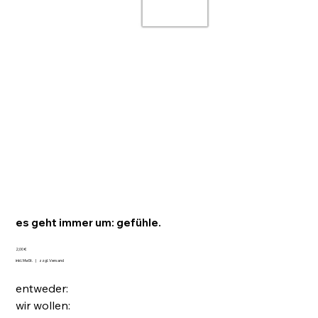
es geht immer um: gefühle.
Preis
2,00 €
inkl. MwSt.
|
zzgl. Versand
entweder:
wir wollen: