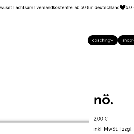
wusst I achtsam I versandkostenfrei ab 50 € in deutschland
coaching
shop
nö.
Preis
2,00 €
inkl. MwSt.
|
zzgl.