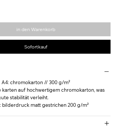
in den Warenkorb
Sofortkauf
N A4: chromokarton // 300 g/m²
e karten auf hochwertigem chromokarton, was
te stabilität verleiht.
: bilderdruck matt gestrichen 200 g/m²