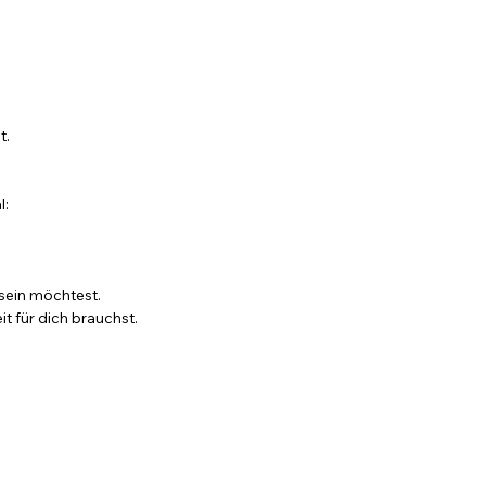
t.
l:
 sein möchtest.
t für dich brauchst.