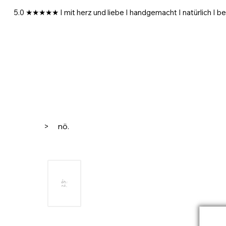
5.0 ★★★★★ I mit herz und liebe I handgemacht I natürlich I be
>
nö.