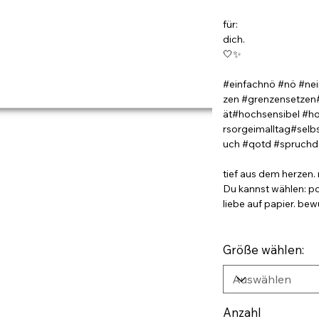
für:
dich.
🤍✨
#einfachnö #nö #nei
zen #grenzensetzen#
ät#hochsensibel #hoc
rsorgeimalltag#sel
uch #qotd #spruchde
tief aus dem herzen.
Du kannst wählen: po
liebe auf papier. be
Größe wählen:
Anzahl