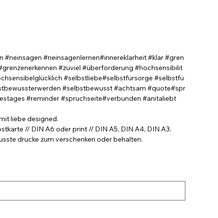
n #neinsagen #neinsagenlernen#innereklarheit #klar #gren
grenzenerkennen #zuviel #überforderung #hochsensibilit
hsensibelglücklich #selbstliebe#selbstfürsorge #selbstfü
bstbewussterwerden #selbstbewusst #achtsam #quote#spr
stages #reminder #spruchseite#verbunden #anitaliebt
 mit liebe designed.
stkarte // DIN A6 oder print // DIN A5, DIN A4, DIN A3.
wusste drucke zum verschenken oder behalten.