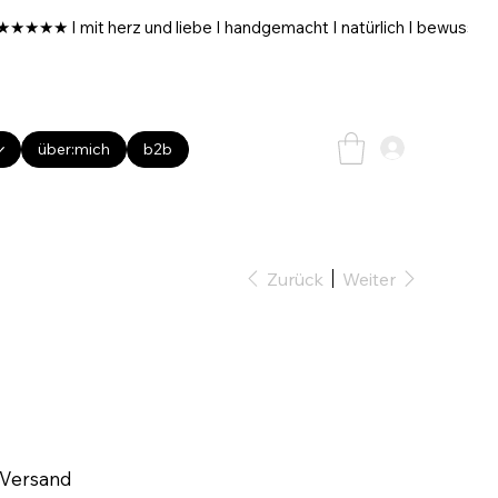
über:mich
b2b
Zurück
Weiter
 Versand