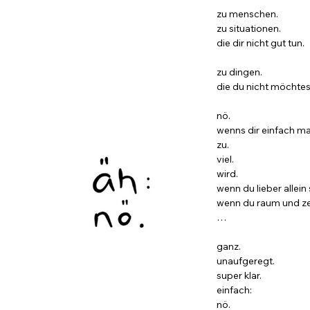
zu menschen.
zu situationen.
die dir nicht gut tun.
zu dingen.
die du nicht möchtes
nö.
wenns dir einfach ma
zu.
viel.
wird.
wenn du lieber allein
wenn du raum und zei
…
ganz.
unaufgeregt.
super klar.
einfach:
nö.