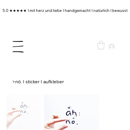
5.0 ★★★★★ I mit herz und liebe I handgemacht I natürlich I bewusst I
>
nö. I sticker I aufkleber