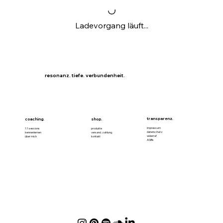
Ladevorgang läuft...
resonanz. tiefe. verbundenheit.
transparenz.
coaching.
shop.
impressum
1:1 sessions
produkte
datenschutz
kennenlernen
versand. zahlung.
widerruf
über mich
kontakt
AGBs