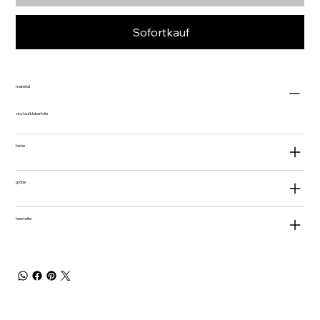
Sofortkauf
material
vinyl aufkleberfolie
farbe
größe
hersteller