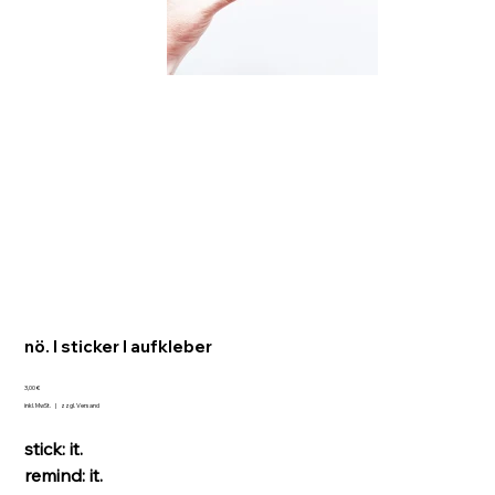
nö. I sticker I aufkleber
Preis
3,00 €
inkl. MwSt.
|
zzgl. Versand
stick: it.
remind: it.