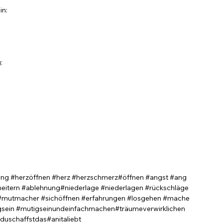
in:
g:
?
ung #herzöffnen #herz #herzschmerz#öffnen #angst #ang
eitern #ablehnung#niederlage #niederlagen #rückschläge
mutmacher #sichöffnen #erfahrungen #losgehen #mache
gsein #mutigseinundeinfachmachen#träumeverwirklichen
duschaffstdas#anitaliebt