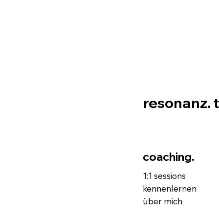
resonanz. 
coaching.
1:1 sessions
kennenlernen
über mich