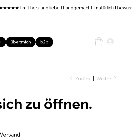
über:mich
b2b
Zurück
Weiter
ich zu öffnen.
 Versand