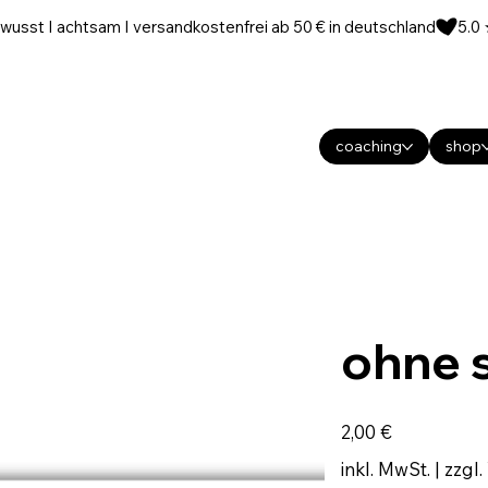
wusst I achtsam I versandkostenfrei ab 50 € in deutschland
coaching
shop
ohne s
Preis
2,00 €
inkl. MwSt.
|
zzgl.