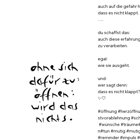
auch auf die gefahr h
dass es nicht klappt.
….
du schaffst das:
auch diese erfahrun
zu verarbeiten.
egal:
wie sie ausgeht.
und:
wer sagt denn:
dass es nicht klappt
✨🤍
#öffnung #herzöffn
stvorablehnung #sch
#wünsche #träume#
n#tun #mutig #muti
#reminder #impuls #