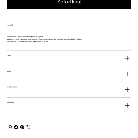
Sofortkauf
Material
postkarte bis DIN A4: chromokarton // 300 g/m²
gedruckt sind die karten auf hochwertigem chromokarton, was den karten eine gute stabilität verleiht.
poster ab DIN A3: bilderdruck matt gestrichen 200 g/m²
Farbe
größe
bitte beachte
hersteller