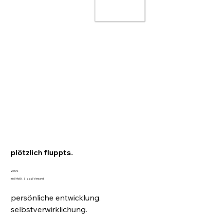
plötzlich fluppts.
Preis
2,00 €
inkl. MwSt.
|
zzgl. Versand
persönliche entwicklung.
selbstverwirklichung.