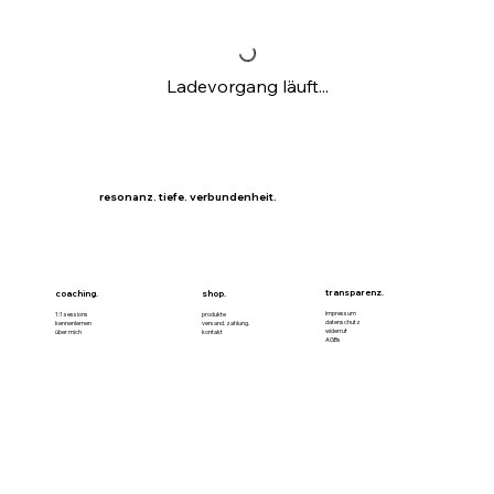
Ladevorgang läuft...
resonanz. tiefe. verbundenheit.
transparenz.
coaching.
shop.
impressum
1:1 sessions
produkte
datenschutz
kennenlernen
versand. zahlung.
widerruf
über mich
kontakt
AGBs