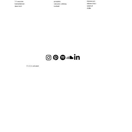
impressum
1:1 sessions
produkte
datenschutz
kennenlernen
versand. zahlung.
widerruf
über mich
kontakt
AGBs
© 2026 anitaliebt