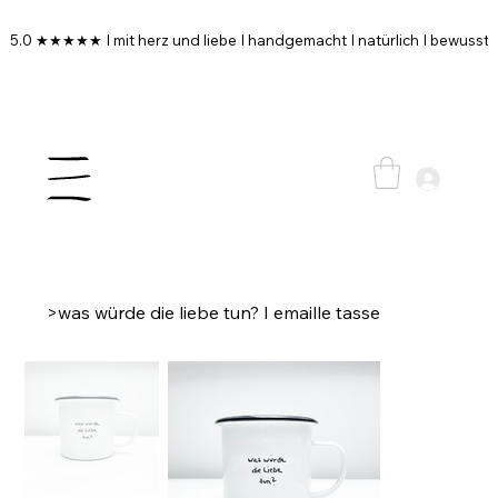
5.0 ★★★★★ I mit herz und liebe I handgemacht I natürlich I bewusst I
>
was würde die liebe tun? I emaille tasse