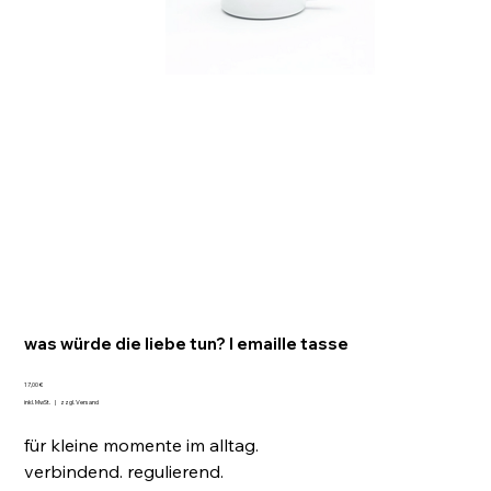
was würde die liebe tun? I emaille tasse
Preis
17,00 €
inkl. MwSt.
|
zzgl. Versand
für kleine momente im alltag.
verbindend. regulierend.