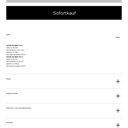
Sofortkauf
größe
technische daten 12oz:
höhe: ca. 80 mm
durchmesser: ca. 87 mm
gewicht: ca. 135 g
fassungsvermögen: 375 ml
technische daten 18oz:
höhe: ca. 90 mm
durchmesser: ca. 90 mm
gewicht: ca. 180 g
fassungsvermögen: 450 ml
pflege
material: emaille
gebrauchs- und sicherheitshinweise
hersteller