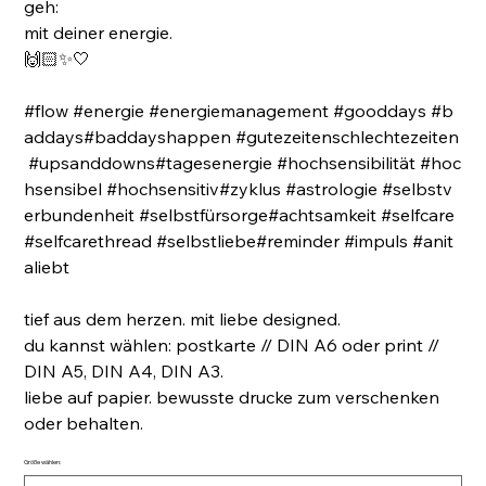
geh:
mit deiner energie.
🙌🏻✨🤍
#flow #energie #energiemanagement #gooddays #b
addays#baddayshappen #gutezeitenschlechtezeiten
#upsanddowns#tagesenergie #hochsensibilität #hoc
hsensibel #hochsensitiv#zyklus #astrologie #selbstv
erbundenheit #selbstfürsorge#achtsamkeit #selfcare
#selfcarethread #selbstliebe#reminder #impuls #anit
aliebt
tief aus dem herzen. mit liebe designed.
du kannst wählen: postkarte // DIN A6 oder print //
DIN A5, DIN A4, DIN A3.
liebe auf papier. bewusste drucke zum verschenken
oder behalten.
Größe wählen: