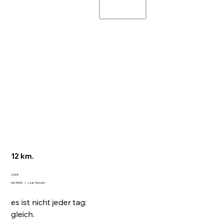
12 km.
Preis
2,00 €
inkl. MwSt.
|
zzgl. Versand
es ist nicht jeder tag:
gleich.