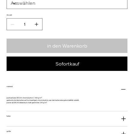
Anzahl
in den Warenkorb
Sofortkauf
material
postkarte bis DIN A4: chromokarton // 300 g/m²
gedruckt sind die karten auf hochwertigem chromokarton, was den karten eine gute stabilität verleiht.
poster ab DIN A3: bilderdruck matt gestrichen 200 g/m²
farbe
größe