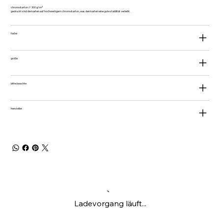
chromokarton // 300 g/m²
gedruckt sind die karten auf hochwertigem chromokarton, was den karten eine gute stabilität verleiht.
farbe
größe
bitte beachte
hersteller
Ladevorgang läuft...