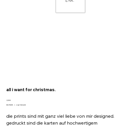
all i want for christmas.
Preis
2,00 €
inkl. MwSt.
|
zzgl. Versand
die prints sind mit ganz viel liebe von mir designed.
gedruckt sind die karten auf hochwertigem