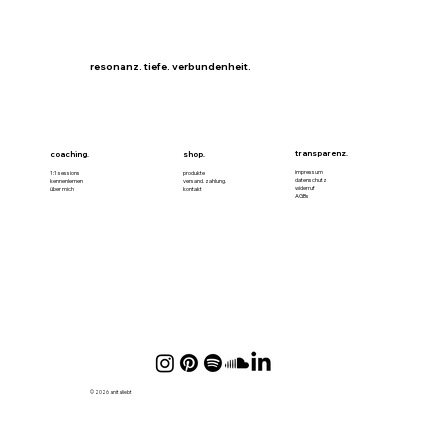
resonanz. tiefe. verbundenheit.
transparenz.
coaching.
shop.
impressum
1:1 sessions
produkte
datenschutz
kennenlernen
versand. zahlung.
widerruf
über mich
kontakt
AGBs
© 2026 anitaliebt