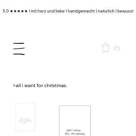
5.0 ★★★★★ I mit herz und liebe I handgemacht I natürlich I bewusst I
>
all i want for christmas.