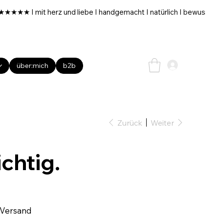
über:mich
b2b
Zurück
Weiter
ichtig.
 Versand