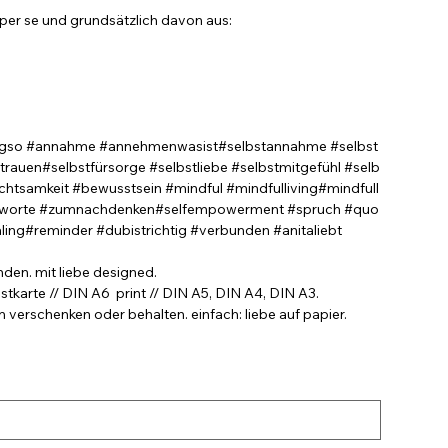
per se und grundsätzlich davon aus:
htigso #annahme #annehmenwasist#selbstannahme #selbst
rtrauen#selbstfürsorge #selbstliebe #selbstmitgefühl #selb
chtsamkeit #bewusstsein #mindful #mindfulliving#mindfull
 #worte #zumnachdenken#selfempowerment #spruch #quo
ling#reminder #dubistrichtig #verbunden #anitaliebt
nden. mit liebe designed.
stkarte // DIN A6 print // DIN A5, DIN A4, DIN A3.
verschenken oder behalten. einfach: liebe auf papier.