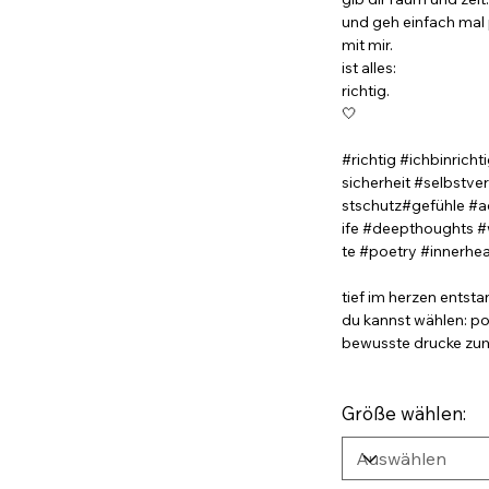
und geh einfach mal 
mit mir.
ist alles:
richtig.
🤍
#richtig #ichbinric
sicherheit #selbstve
stschutz#gefühle #a
ife #deepthoughts
te #poetry #innerhea
tief im herzen entsta
du kannst wählen: po
bewusste drucke zum 
Größe wählen: