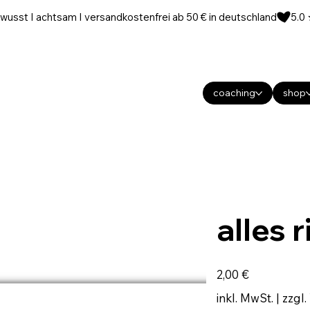
wusst I achtsam I versandkostenfrei ab 50 € in deutschland
coaching
shop
alles r
Preis
2,00 €
inkl. MwSt.
|
zzgl.