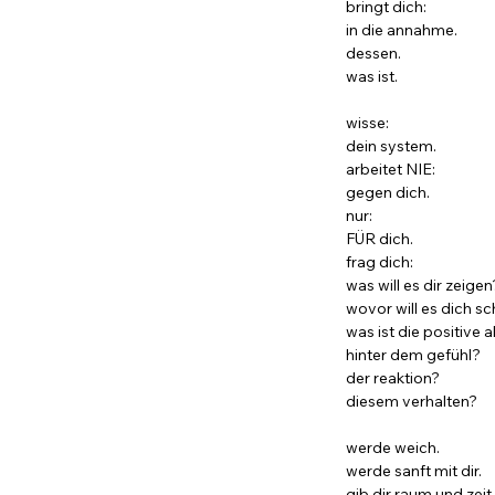
bringt dich:
in die annahme.
dessen.
was ist.
wisse:
dein system.
arbeitet NIE:
gegen dich.
nur:
FÜR dich.
frag dich:
was will es dir zeige
wovor will es dich s
was ist die positive 
hinter dem gefühl?
der reaktion?
diesem verhalten?
werde weich.
werde sanft mit dir.
gib dir raum und zeit.