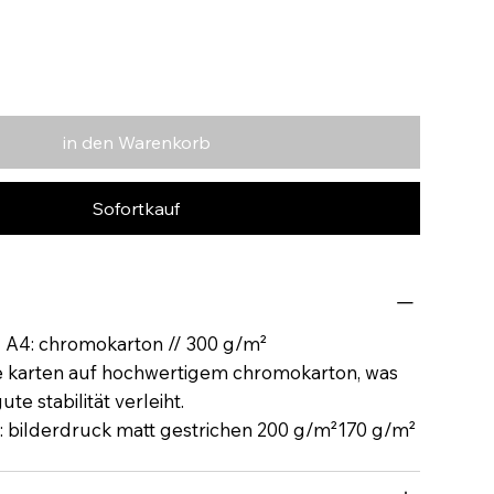
in den Warenkorb
Sofortkauf
N A4: chromokarton // 300 g/m²
e karten auf hochwertigem chromokarton, was
te stabilität verleiht.
: bilderdruck matt gestrichen 200 g/m²170 g/m²