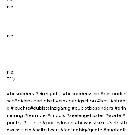
nie.
.
.
.
nie.
.
.
.
.
nie.
🤍✨
#besonders #einzigartig #besonderssein #besonders
schön#einzigartigkeit #einzigartigschön #licht #strahl
e #leuchte#dubisteinzigartig #dubistbesonders #erin
nerung #reminder#impuls #seelengeflüster #worte #
poetry #poesie #poetrylovers#bewusstsein #selbstb
ewusstsein #selbstwert #feelingbig#quote #quoteoft