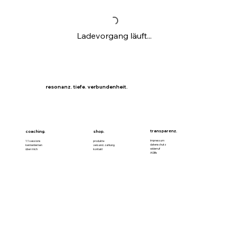
Ladevorgang läuft...
resonanz. tiefe. verbundenheit.
transparenz.
coaching.
shop.
impressum
1:1 sessions
produkte
datenschutz
kennenlernen
versand. zahlung.
widerruf
über mich
kontakt
AGBs