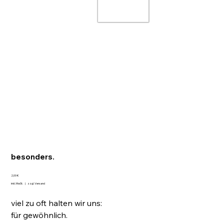
besonders.
Preis
2,00 €
inkl. MwSt.
|
zzgl. Versand
viel zu oft halten wir uns:
für gewöhnlich.