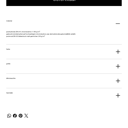
material
postkarte bis DIN A4: chromokarton // 300 g/m²
gedruckt sind die karten auf hochwertigem chromokarton, was den karten eine gute stabilität verleiht.
poster ab DIN A3: bilderdruck matt gestrichen 200 g/m²
farbe
größe
bitte beachte
hersteller