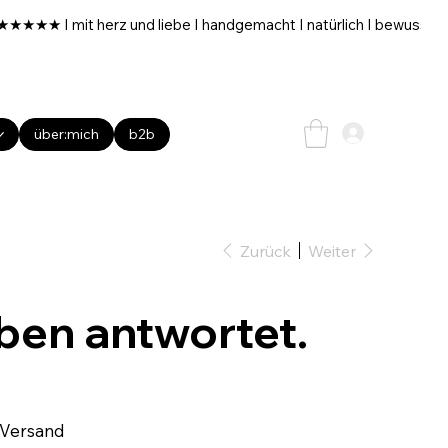
über:mich
b2b
Zurück
Weiter
ben antwortet.
 Versand