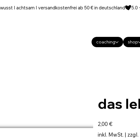
wusst I achtsam I versandkostenfrei ab 50 € in deutschland
coaching
shop
das le
Preis
2,00 €
inkl. MwSt.
|
zzgl.