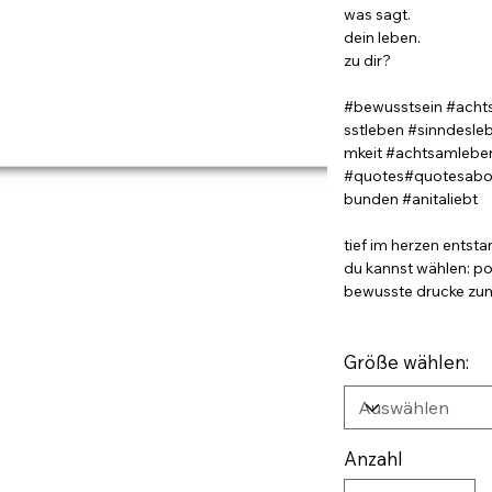
was sagt.
dein leben.
zu dir?
#bewusstsein #acht
sstleben #sinndesl
mkeit #achtsamleben
#quotes#quotesabou
bunden #anitaliebt
tief im herzen entsta
du kannst wählen: po
bewusste drucke zum 
Größe wählen:
Anzahl