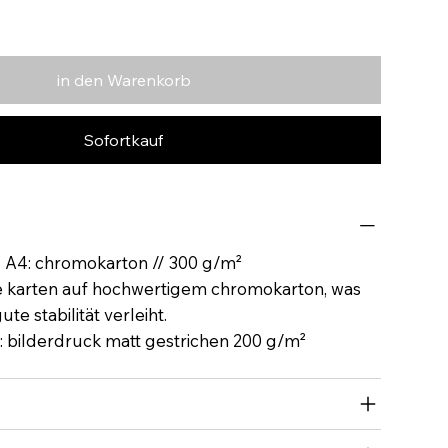
in den Warenkorb
Sofortkauf
N A4: chromokarton // 300 g/m²
e karten auf hochwertigem chromokarton, was
te stabilität verleiht.
: bilderdruck matt gestrichen 200 g/m²