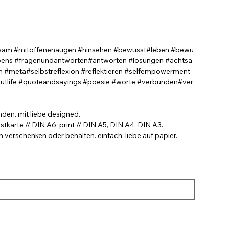
sam #mitoffenenaugen #hinsehen #bewusst#leben #bewu
ebens #fragenundantworten#antworten #lösungen #achtsa
 #meta#selbstreflexion #reflektieren #selfempowerment
tlife #quoteandsayings #poesie #worte #verbunden#ver
nden. mit liebe designed.
stkarte // DIN A6 print // DIN A5, DIN A4, DIN A3.
verschenken oder behalten. einfach: liebe auf papier.