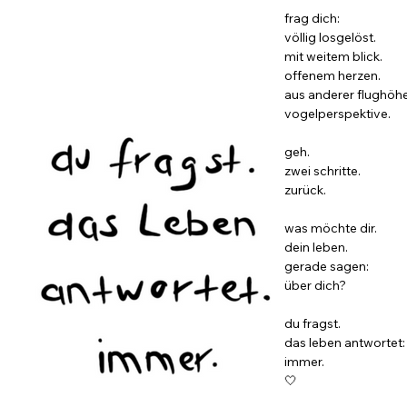
frag dich:
völlig losgelöst.
mit weitem blick.
offenem herzen.
aus anderer flughöhe
vogelperspektive.
geh.
zwei schritte.
zurück.
was möchte dir.
dein leben.
gerade sagen:
über dich?
du fragst.
das leben antwortet:
immer.
🤍