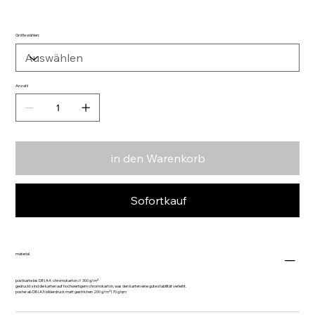
Größe wählen:
Anzahl
in den Warenkorb
Sofortkauf
material
postkarte bis DIN A4: chromokarton // 300 g/m²
gedruckt sind die karten auf hochwertigem chromokarton, was den karten eine gute stabilität verleiht.
poster ab DIN A3: bilderdruck matt gestrichen 200 g/m²170 g/qm