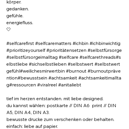
körper.
gedanken.
gefühle.
energiefluss.
🤍
#selfcarefirst #selfcarematters #ichbin #ichbinwichtig
#prioritizeyourself #prioritätensetzen #selbstfürsorge
#selbstfürsorgeimalltag #selfcare #selfcarethreads#s
elbstliebe #sichselbstlieben #selbstwert #selbstwert
gefühl#weilichesmirwertbin #burnout #burnoutpräve
ntion#bewusstsein #achtsamkeit #achtsamkeitimallta
g#ressourcen #viralreel #anitaliebt
tief im herzen entstanden. mit liebe designed.
du kannst wählen: postkarte // DIN A6 print // DIN
A5, DIN A4, DIN A3.
bewusste drucke zum verschenken oder behalten.
einfach: liebe auf papier.