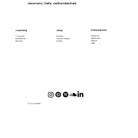
resonanz. tiefe. verbundenheit.
transparenz.
coaching.
shop.
impressum
1:1 sessions
produkte
datenschutz
kennenlernen
versand. zahlung.
widerruf
über mich
kontakt
AGBs
© 2026 anitaliebt