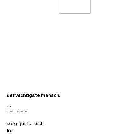
der wichtigste mensch.
Preis
2,00 €
inkl. MwSt.
|
zzgl. Versand
sorg gut für dich.
für: