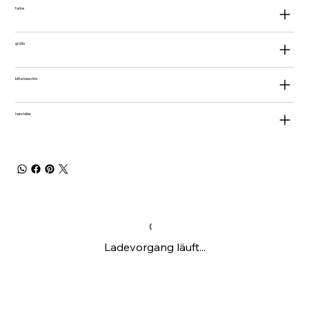
farbe
größe
bitte beachte
hersteller
Ladevorgang läuft...