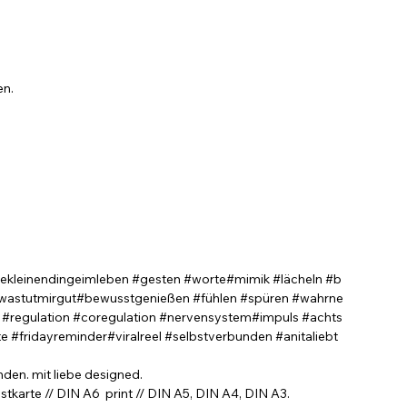
en.
iekleinendingeimleben #gesten #worte#mimik #lächeln #b
#wastutmirgut#bewusstgenießen #fühlen #spüren #wahrne
#regulation #coregulation #nervensystem#impuls #achts
 #fridayreminder#viralreel #selbstverbunden #anitaliebt
nden. mit liebe designed.
stkarte // DIN A6 print // DIN A5, DIN A4, DIN A3.