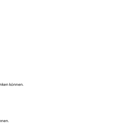
enken können.
nnen.