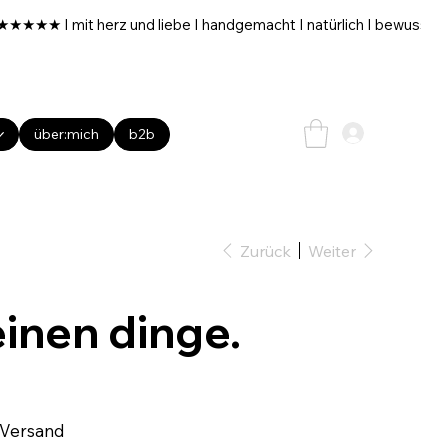
über:mich
b2b
Zurück
Weiter
einen dinge.
 Versand