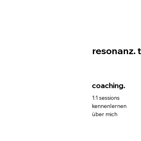
resonanz. 
coaching.
1:1 sessions
kennenlernen
über mich