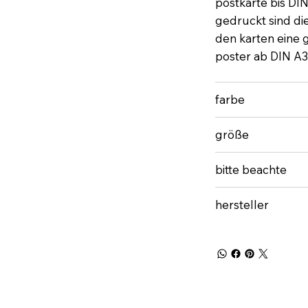
postkarte bis DI
gedruckt sind di
den karten eine gu
poster ab DIN A3
farbe
größe
bitte beachte
hersteller