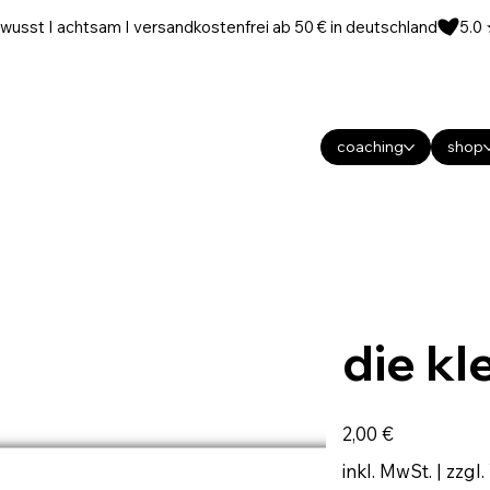
wusst I achtsam I versandkostenfrei ab 50 € in deutschland
coaching
shop
die kl
Preis
2,00 €
inkl. MwSt.
|
zzgl.