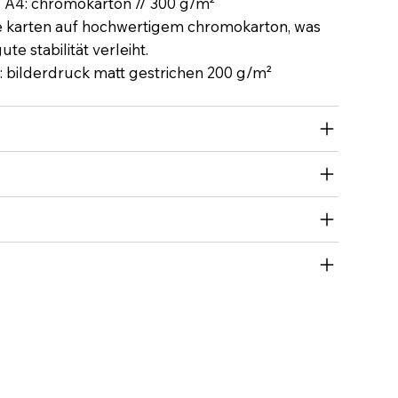
N A4: chromokarton // 300 g/m²
e karten auf hochwertigem chromokarton, was
te stabilität verleiht.
: bilderdruck matt gestrichen 200 g/m²