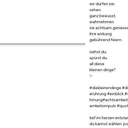
wir dürfen sie:
sehen.
ganz bewusst.
wahrnehmen.
sie achtsam geniess
ihre wirkung
gebührend feiern.
siehst du.
spürst du.
all diese
kleinen dinge?
✨
#diekleinendinge #d
erührung #einblick 
hmung#achtsamkeit 
amkeitsimpuls #quote
tief im herzen entsta
du kannst wählen: po