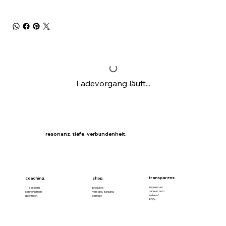
Ladevorgang läuft...
resonanz. tiefe. verbundenheit.
transparenz.
coaching.
shop.
impressum
1:1 sessions
produkte
datenschutz
kennenlernen
versand. zahlung.
widerruf
über mich
kontakt
AGBs