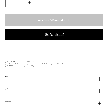
in den Warenkorb
Sofortkauf
material
postkarte bis DIN A4: chromokarton // 300 g/m²
gedruckt sind die karten auf hochwertigem chromokarton, was den karten eine gute stabilität verleiht.
poster DIN A3: bilderdruck matt gestrichen 200 g/m²
farbe
größe
hersteller