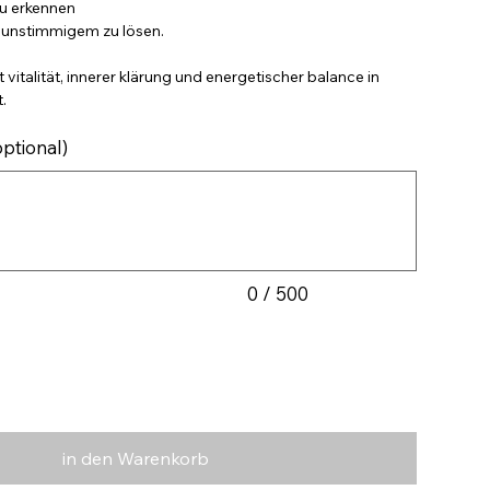
zu erkennen
n unstimmigem zu lösen.
vitalität, innerer klärung und energetischer balance in
.
ptional)
0 / 500
in den Warenkorb