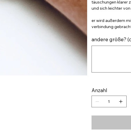
täuschungen klarer 
und sich leichter vo
er wird außerdem mit 
verbindung gebracht
andere größe? (o
Bis
zu
500
Zeichen.
Anzahl