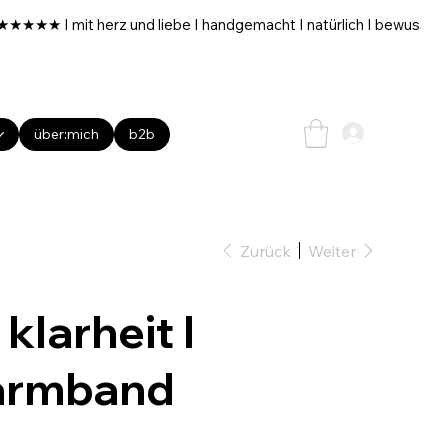
über:mich
b2b
Zurück
Weiter
 klarheit I
:armband