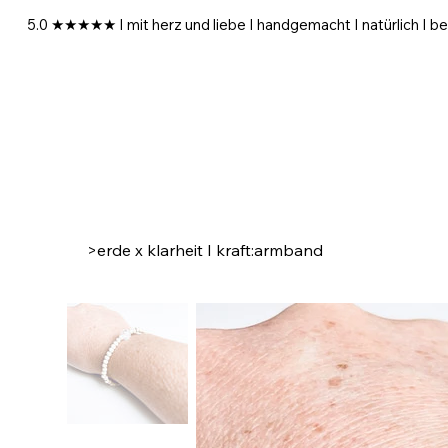
5.0 ★★★★★ I mit herz und liebe I handgemacht I natürlich I be
>
erde x klarheit I kraft:armband