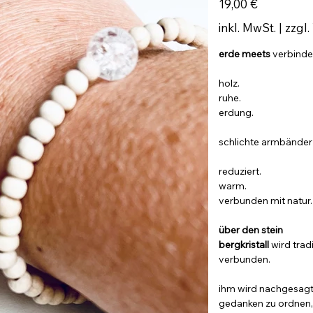
19,00 €
inkl. MwSt.
|
zzgl.
erde meets
verbindet
holz.
ruhe.
erdung.
schlichte armbänder 
reduziert.
warm.
verbunden mit natur.
über den stein
bergkristall
wird tradi
verbunden.
ihm wird nachgesagt,
gedanken zu ordnen,