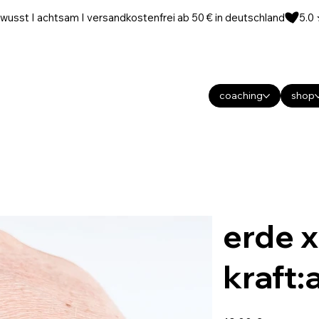
wusst I achtsam I versandkostenfrei ab 50 € in deutschland
coaching
shop
erde x
kraft
Preis