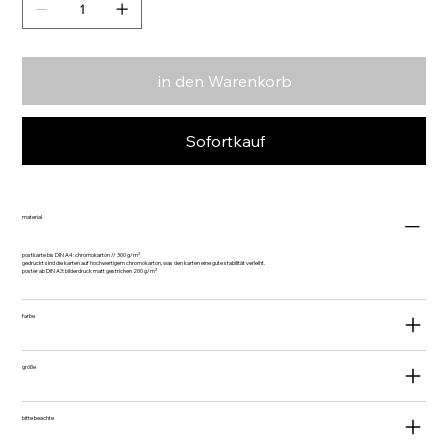
in den Warenkorb
Sofortkauf
material
postkarte bis DIN A4: chromokarton // 300 g/m²
gedruckt sind die karten auf hochwertigem chromokarton, was den karten eine gute stabilität verleiht.
poster ab DIN A3: bilderdruck matt gestrichen 200 g/m²
farbe
größe
bitte beachte