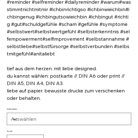
#reminder #selfreminder #dailyreminder #warum#was
stimmtnichtmitmir #ichbinrichtigso #ichbinwieichbin#i
chbingenug #ichbingutsowieichbin #ichbingut #richti
g #gut#schuldgefühle #scham #gefühle #symptome
#selbstwert#selbstwertgefühl #selbsterkenntnis #sel
fempowerment#selfimprovement #selbstannahme #
selbstliebe#selbstfürsorge #selbstverbunden #selbs
tmitgefühl#anitaliebt
tief aus dem herzen. mit liebe designed.
du kannst wählen: postkarte // DIN A6 oder print //
DIN A5, DIN A4, DIN A3.
liebe auf papier. bewusste drucke zum verschenken
oder behalten.
Größe wählen:
Anzahl