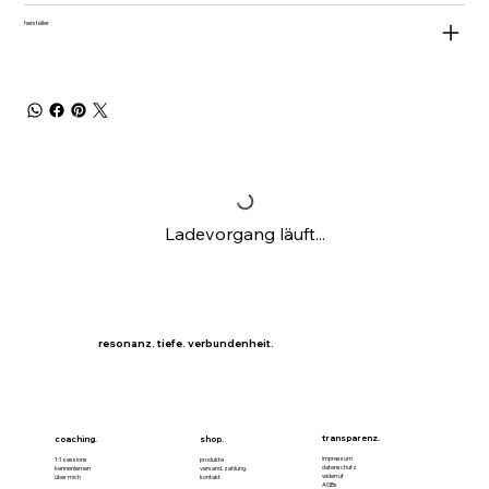
hersteller
Ladevorgang läuft...
resonanz. tiefe. verbundenheit.
transparenz.
coaching.
shop.
impressum
1:1 sessions
produkte
datenschutz
kennenlernen
versand. zahlung.
widerruf
über mich
kontakt
AGBs