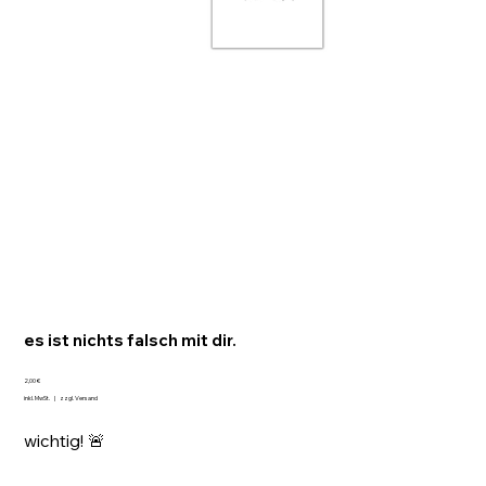
es ist nichts falsch mit dir.
Preis
2,00 €
inkl. MwSt.
|
zzgl. Versand
wichtig! 🚨