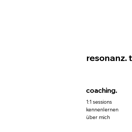
resonanz. 
coaching.
1:1 sessions
kennenlernen
über mich