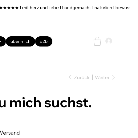
über:mich
b2b
Zurück
Weiter
du mich suchst.
 Versand