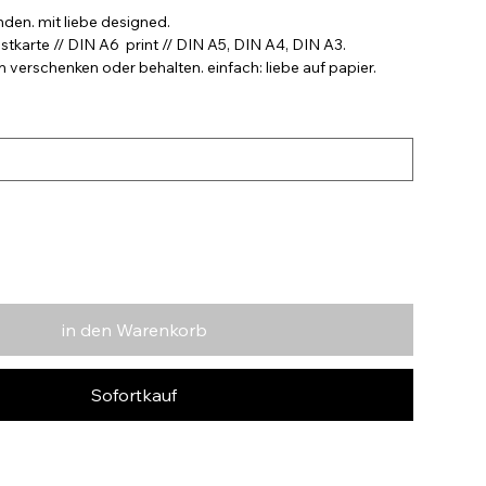
nden. mit liebe designed.
stkarte // DIN A6 print // DIN A5, DIN A4, DIN A3.
verschenken oder behalten. einfach: liebe auf papier.
in den Warenkorb
Sofortkauf