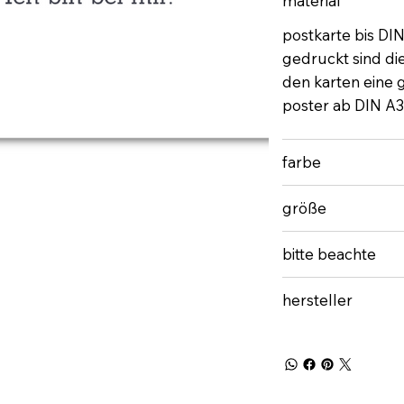
material
postkarte bis DI
gedruckt sind di
den karten eine gu
poster ab DIN A3
farbe
größe
bitte beachte
hersteller