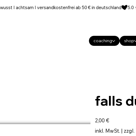
wusst I achtsam I versandkostenfrei ab 50 € in deutschland
coaching
shop
falls 
Preis
2,00 €
inkl. MwSt.
|
zzgl.