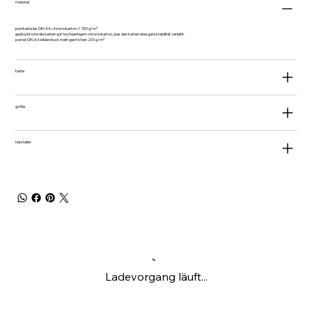
material
postkarte bis DIN A4: chromokarton // 300 g/m²
gedruckt sind die karten auf hochwertigem chromokarton, was den karten eine gute stabilität verleiht.
poster DIN A3: bilderdruck matt gestrichen 200 g/m²
farbe
größe
hersteller
Ladevorgang läuft...