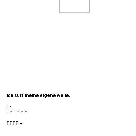
ich surf meine eigene welle.
Preis
2,00 €
inkl. MwSt.
|
zzgl. Versand
🏄🏻‍♀️🌊☀️