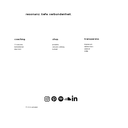
resonanz. tiefe. verbundenheit.
transparenz.
coaching.
shop.
impressum
1:1 sessions
produkte
datenschutz
kennenlernen
versand. zahlung.
widerruf
über mich
kontakt
AGBs
© 2026 anitaliebt