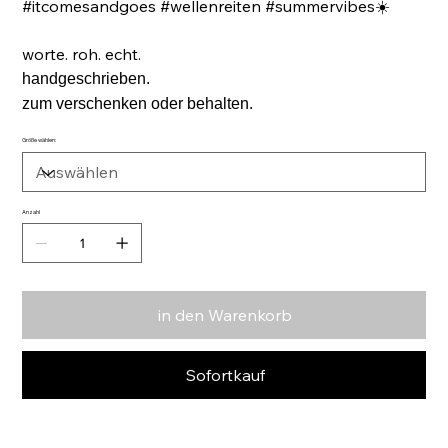
#itcomesandgoes #wellenreiten #summervibes☀️
worte. roh. echt.
handgeschrieben.
zum verschenken oder behalten.
Größe wählen:
Anzahl
in den Warenkorb
Sofortkauf