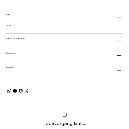
größe
38 x 42 cm
material: 100 % Baumwolle
pflegehinweis
hersteller
Ladevorgang läuft...