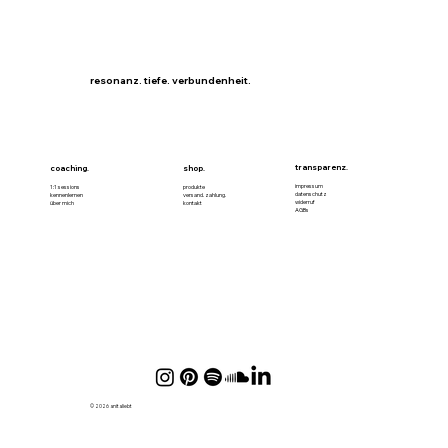
resonanz. tiefe. verbundenheit.
transparenz.
coaching.
shop.
impressum
1:1 sessions
produkte
datenschutz
kennenlernen
versand. zahlung.
widerruf
über mich
kontakt
AGBs
© 2026 anitaliebt