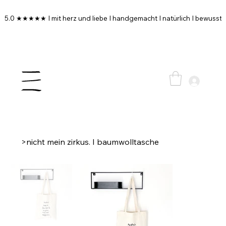
5.0 ★★★★★ I mit herz und liebe I handgemacht I natürlich I bewusst I
>
nicht mein zirkus. I baumwolltasche