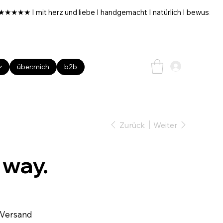
über:mich
b2b
Zurück
Weiter
 way.
 Versand