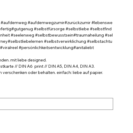
#aufdemweg #aufdemwegzumir#zurückzumir #lebenswe
efertig#gutgenug #selbstfürsorge #selbstliebe #selbstfind
nheit #seelenweg #selbstbewusstsein#traumaheilung #sel
rney#selbstliebelernen #selbstverwirklichung #selbstachtu
viralreel #persönlichkeitsentwicklung#anitaliebt
nden. mit liebe designed.
stkarte // DIN A6 print // DIN A5, DIN A4, DIN A3.
verschenken oder behalten. einfach: liebe auf papier.