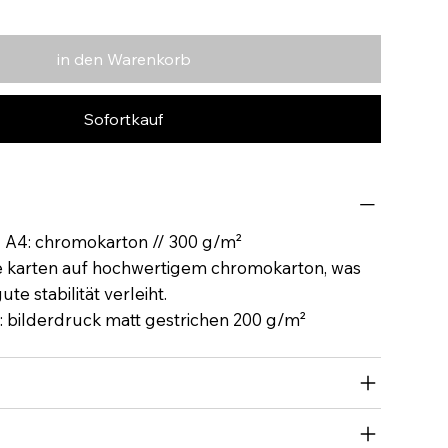
in den Warenkorb
Sofortkauf
N A4: chromokarton // 300 g/m²
e karten auf hochwertigem chromokarton, was
te stabilität verleiht.
: bilderdruck matt gestrichen 200 g/m²