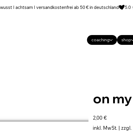
wusst I achtsam I versandkostenfrei ab 50 € in deutschland
coaching
shop
on my
Preis
2,00 €
inkl. MwSt.
|
zzgl.