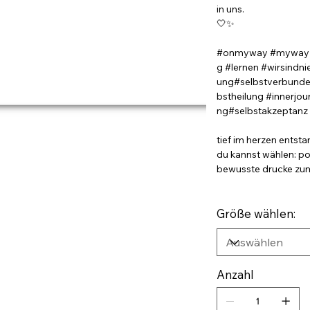
in uns.
🤍✨
#onmyway #myway 
g #lernen #wirsindni
ung#selbstverbunde
bstheilung #innerjou
ng#selbstakzeptanz #
tief im herzen entsta
du kannst wählen: po
bewusste drucke zum 
Größe wählen:
Anzahl