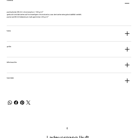
material
postkarte bis DIN A4: chromokarton // 300 g/m²
gedruckt sind die karten auf hochwertigem chromokarton, was den karten eine gute stabilität verleiht.
poster ab DIN A3: bilderdruck matt gestrichen 200 g/m²
farbe
größe
bitte beachte
hersteller
Ladevorgang läuft...