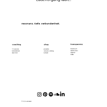
resonanz. tiefe. verbundenheit.
transparenz.
coaching.
shop.
impressum
1:1 sessions
produkte
datenschutz
kennenlernen
versand. zahlung.
widerruf
über mich
kontakt
AGBs
© 2026 anitaliebt