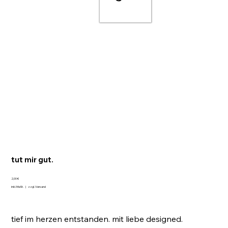
tut mir gut.
Preis
2,00 €
inkl. MwSt.
|
zzgl. Versand
tief im herzen entstanden. mit liebe designed.