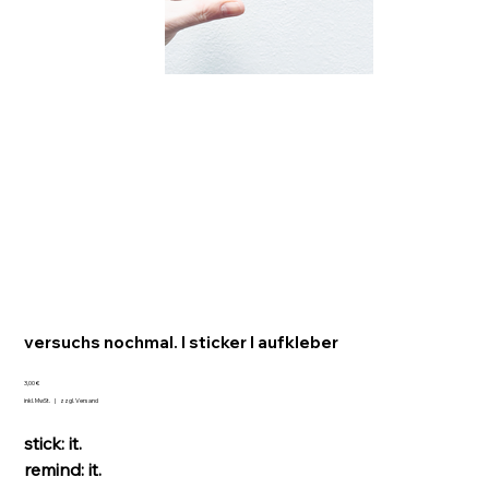
versuchs nochmal. I sticker I aufkleber
Preis
3,00 €
inkl. MwSt.
|
zzgl. Versand
stick: it.
remind: it.