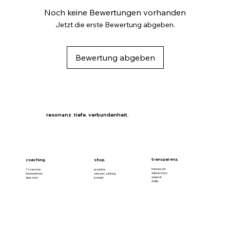
Noch keine Bewertungen vorhanden
Jetzt die erste Bewertung abgeben.
Bewertung abgeben
resonanz. tiefe. verbundenheit.
transparenz.
coaching.
shop.
impressum
1:1 sessions
produkte
datenschutz
kennenlernen
versand. zahlung.
widerruf
über mich
kontakt
AGBs