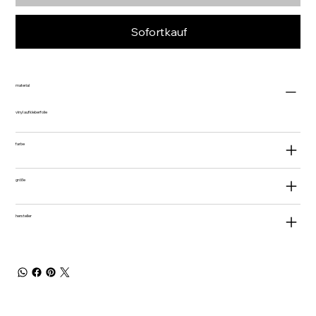
Sofortkauf
material
vinyl aufkleberfolie
farbe
größe
hersteller