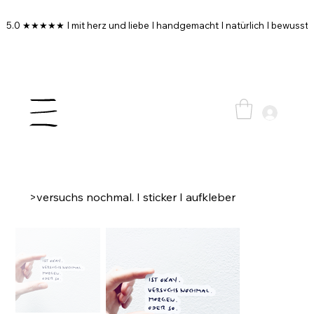
5.0 ★★★★★ I mit herz und liebe I handgemacht I natürlich I bewusst I
>
versuchs nochmal. I sticker I aufkleber