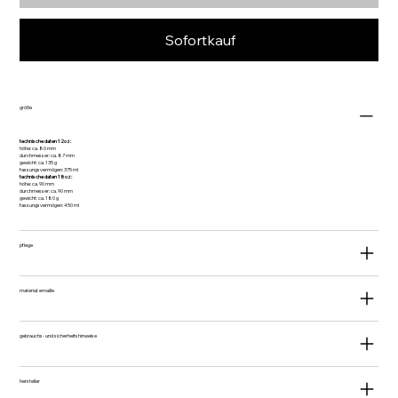
Sofortkauf
größe
technische daten 12oz:
höhe: ca. 80 mm
durchmesser: ca. 87 mm
gewicht: ca. 135 g
fassungsvermögen: 375 ml
technische daten 18oz:
höhe: ca. 90 mm
durchmesser: ca. 90 mm
gewicht: ca. 180 g
fassungsvermögen: 450 ml
pflege
material: emaille
gebrauchs- und sicherheitshinweise
hersteller