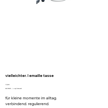
vielleichter. I emaille tasse
Preis
17,00 €
inkl. MwSt.
|
zzgl. Versand
für kleine momente im alltag.
verbindend. regulierend.