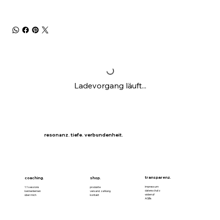
Ladevorgang läuft...
resonanz. tiefe. verbundenheit.
transparenz.
coaching.
shop.
impressum
1:1 sessions
produkte
datenschutz
kennenlernen
versand. zahlung.
widerruf
über mich
kontakt
AGBs