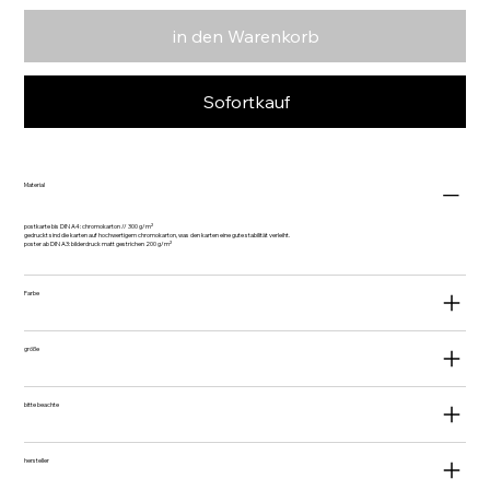
in den Warenkorb
Sofortkauf
Material
postkarte bis DIN A4: chromokarton // 300 g/m²
gedruckt sind die karten auf hochwertigem chromokarton, was den karten eine gute stabilität verleiht.
poster ab DIN A3: bilderdruck matt gestrichen 200 g/m²
Farbe
größe
bitte beachte
hersteller