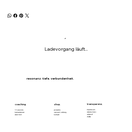
Ladevorgang läuft...
resonanz. tiefe. verbundenheit.
transparenz.
coaching.
shop.
impressum
1:1 sessions
produkte
datenschutz
kennenlernen
versand. zahlung.
widerruf
über mich
kontakt
AGBs