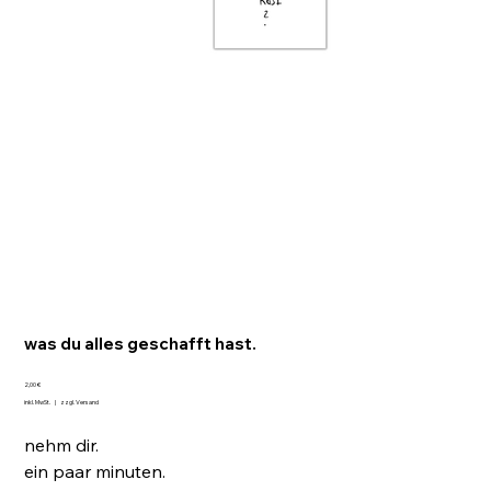
was du alles geschafft hast.
Preis
2,00 €
inkl. MwSt.
|
zzgl. Versand
nehm dir.
ein paar minuten.