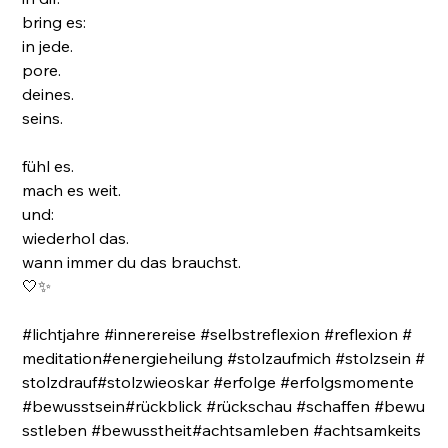
bring es:
in jede.
pore.
deines.
seins.
fühl es.
mach es weit.
und:
wiederhol das.
wann immer du das brauchst.
🤍✨
#lichtjahre #innerereise #selbstreflexion #reflexion #
meditation#energieheilung #stolzaufmich #stolzsein #
stolzdrauf#stolzwieoskar #erfolge #erfolgsmomente
#bewusstsein#rückblick #rückschau #schaffen #bewu
sstleben #bewusstheit#achtsamleben #achtsamkeits