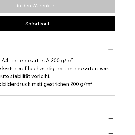
in den Warenkorb
Sofortkauf
N A4: chromokarton // 300 g/m²
e karten auf hochwertigem chromokarton, was
te stabilität verleiht.
: bilderdruck matt gestrichen 200 g/m²