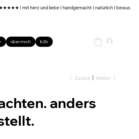
über:mich
b2b
Zurück
Weiter
achten. anders
tellt.