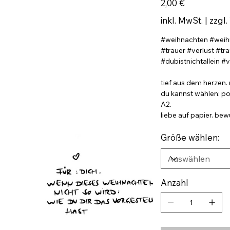
2,00 €
inkl. MwSt.
|
zzgl.
#weihnachten #weih
#trauer #verlust #tr
#dubistnichtallein #
tief aus dem herzen. 
du kannst wählen: po
A2.
liebe auf papier. be
Größe wählen:
Anzahl