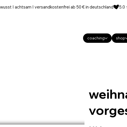
wusst I achtsam I versandkostenfrei ab 50 € in deutschland
coaching
shop
weihn
vorges
Preis