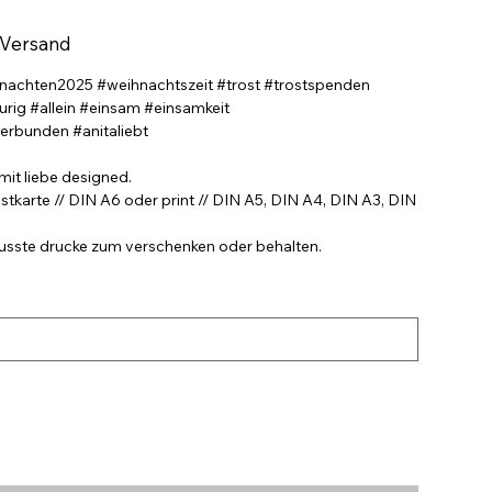
 Versand
nachten2025 #weihnachtszeit #trost #trostspenden
aurig #allein #einsam #einsamkeit
verbunden #anitaliebt
mit liebe designed.
stkarte // DIN A6 oder print // DIN A5, DIN A4, DIN A3, DIN
wusste drucke zum verschenken oder behalten.