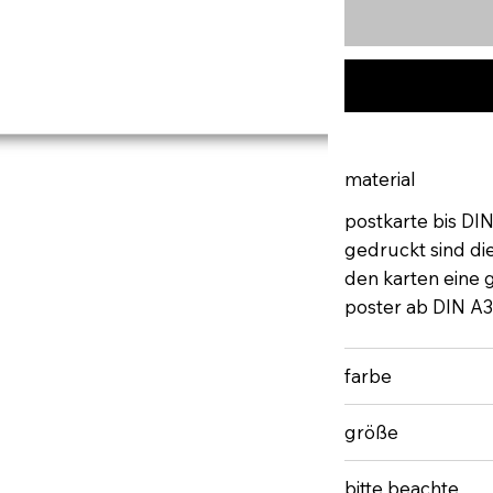
material
postkarte bis DI
gedruckt sind di
den karten eine gu
poster ab DIN A3
farbe
größe
bitte beachte