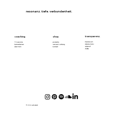
resonanz. tiefe. verbundenheit.
transparenz.
coaching.
shop.
impressum
1:1 sessions
produkte
datenschutz
kennenlernen
versand. zahlung.
widerruf
über mich
kontakt
AGBs
© 2026 anitaliebt