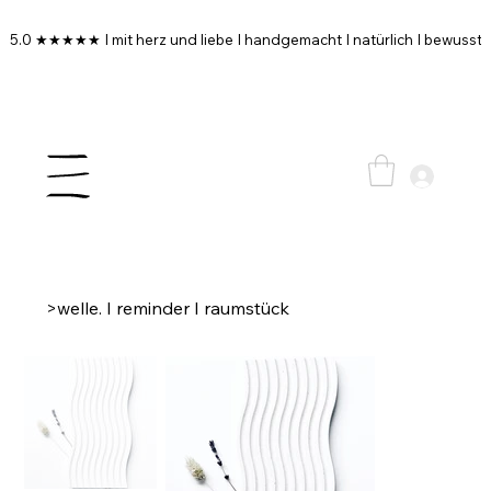
5.0 ★★★★★ I mit herz und liebe I handgemacht I natürlich I bewusst I
>
welle. I reminder I raumstück