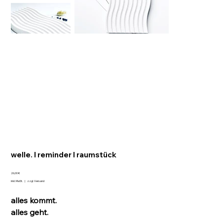
welle. I reminder I raumstück
Preis
26,00 €
inkl. MwSt.
|
zzgl. Versand
alles kommt.
alles geht.