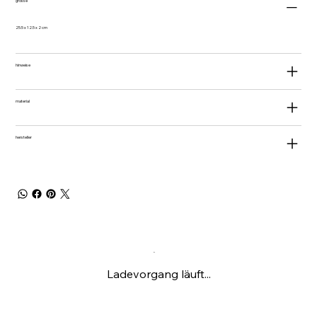
grösse
25.5 x 12.5 x 2 cm
hinweise
material
hersteller
Ladevorgang läuft...