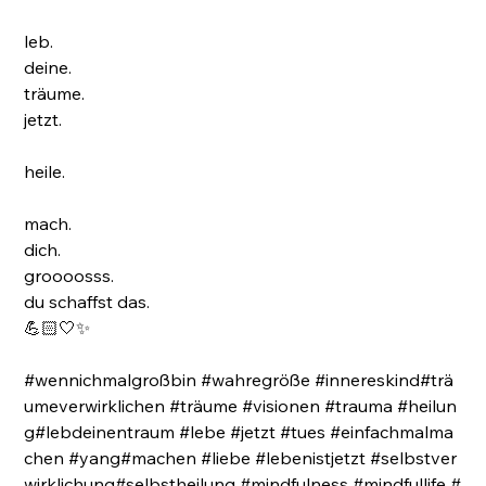
leb.
deine.
träume.
jetzt.
heile.
mach.
dich.
groooosss.
du schaffst das.
💪🏻🤍✨
#wennichmalgroßbin #wahregröße #innereskind#trä
umeverwirklichen #träume #visionen #trauma #heilun
g#lebdeinentraum #lebe #jetzt #tues #einfachmalma
chen #yang#machen #liebe #lebenistjetzt #selbstver
wirklichung#selbstheilung #mindfulness #mindfullife #