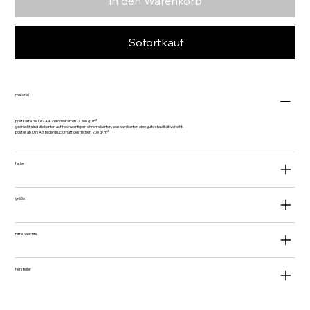
in den Warenkorb
Sofortkauf
material
postkarte bis DIN A4: chromokarton // 300 g/m²
gedruckt sind die karten auf hochwertigem chromokarton, was den karten eine gute stabilität verleiht.
poster ab DIN A3: bilderdruck matt gestrichen 200 g/m²
farbe
größe
bitte beachte
hersteller