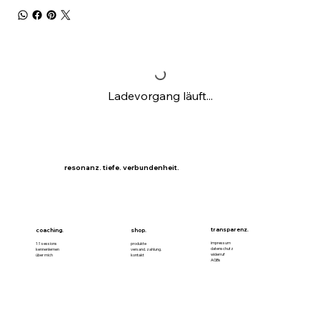
Ladevorgang läuft...
resonanz. tiefe. verbundenheit.
transparenz.
coaching.
shop.
impressum
1:1 sessions
produkte
datenschutz
kennenlernen
versand. zahlung.
widerruf
über mich
kontakt
AGBs