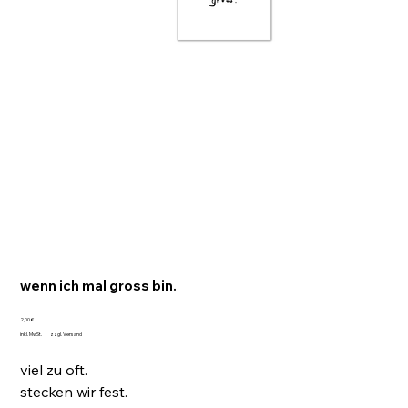
wenn ich mal gross bin.
Preis
2,00 €
inkl. MwSt.
|
zzgl. Versand
viel zu oft.
stecken wir fest.