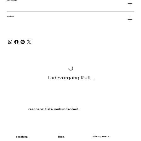
bitte beachte
hersteller
Ladevorgang läuft...
resonanz. tiefe. verbundenheit.
transparenz.
coaching.
shop.