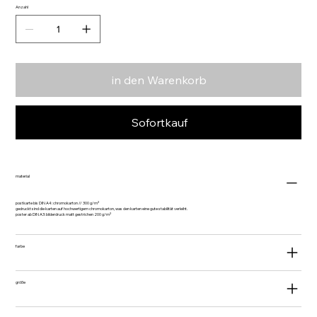
Anzahl
in den Warenkorb
Sofortkauf
material
postkarte bis DIN A4: chromokarton // 300 g/m²
gedruckt sind die karten auf hochwertigem chromokarton, was den karten eine gute stabilität verleiht.
poster ab DIN A3: bilderdruck matt gestrichen 200 g/m²
farbe
größe