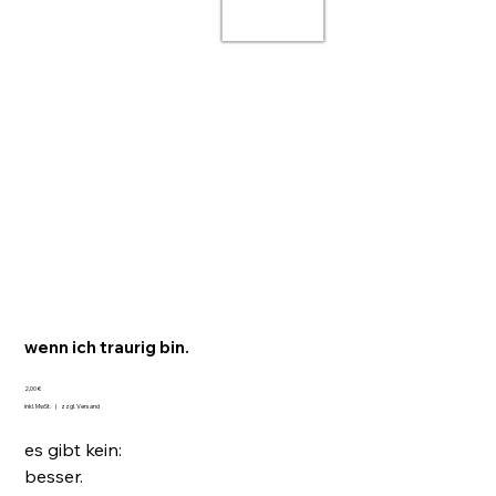
wenn ich traurig bin.
Preis
2,00 €
inkl. MwSt.
|
zzgl. Versand
es gibt kein:
besser.