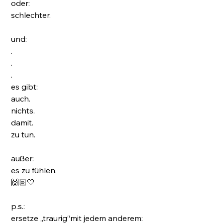
oder:
schlechter.
und:
.
.
.
es gibt:
auch.
nichts.
damit.
zu tun.
außer:
es zu fühlen.
🙌🏻🤍
p.s.:
ersetze „traurig“mit jedem anderem: