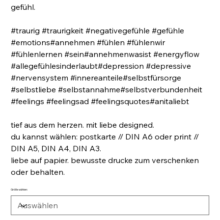
gefühl.
#traurig #traurigkeit #negativegefühle #gefühle
#emotions#annehmen #fühlen #fühlenwir
#fühlenlernen #sein#annehmenwasist #energyflow
#allegefühlesinderlaubt#depression #depressive
#nervensystem #innereanteile#selbstfürsorge
#selbstliebe #selbstannahme#selbstverbundenheit
#feelings #feelingsad #feelingsquotes#anitaliebt
tief aus dem herzen. mit liebe designed.
du kannst wählen: postkarte // DIN A6 oder print //
DIN A5, DIN A4, DIN A3.
liebe auf papier. bewusste drucke zum verschenken
oder behalten.
Größe wählen: