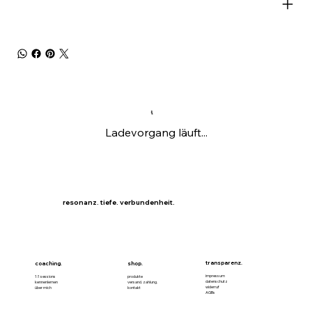
Ladevorgang läuft...
resonanz. tiefe. verbundenheit.
transparenz.
coaching.
shop.
impressum
1:1 sessions
produkte
datenschutz
kennenlernen
versand. zahlung.
widerruf
über mich
kontakt
AGBs