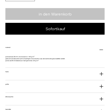
in den Warenkorb
Sofortkauf
material
postkarte bis DIN A4: chromokarton // 300 g/m²
gedruckt sind die karten auf hochwertigem chromokarton, was den karten eine gute stabilität verleiht.
poster ab DIN A3: bilderdruck matt gestrichen 200 g/m²
farbe
größe
bitte beachte
hersteller