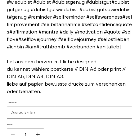
#wiedubist #dubist #dubistgenug #dubistgut#dubist
gutgenug #dubistgutwiedubist #dubistgutsowiedubis
t#genug #reminder #selfreminder #selfawareness#sel
fimprovement #selbstannahme #selfconfidencequote
s#affirmation #mantra #daily #motivation #quote #sel
flove#selflovejourney #selflovejourney #selbstlieben
#ichbin #iam#truthbomb #verbunden #anitaliebt
tief aus dem herzen. mit liebe designed.
du kannst wählen: postkarte // DIN A6 oder print //
DIN A5, DIN A4, DIN A3.
liebe auf papier. bewusste drucke zum verschenken
oder behalten.
Größe wählen:
Anzahl