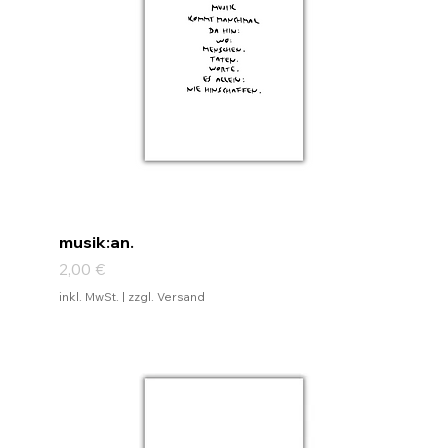
musik:an.
Preis
2,00 €
inkl. MwSt.
|
zzgl. Versand