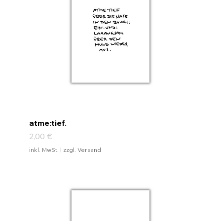
atme:tief.
Preis
2,00 €
inkl. MwSt.
|
zzgl. Versand