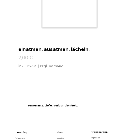
einatmen. ausatmen. lächeln.
Preis
2,00 €
inkl. MwSt.
|
zzgl. Versand
resonanz. tiefe. verbundenheit.
transparenz.
coaching.
shop.
impressum
1:1 sessions
produkte