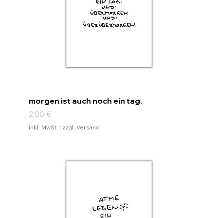
morgen ist auch noch ein tag.
Preis
2,00 €
inkl. MwSt.
|
zzgl. Versand