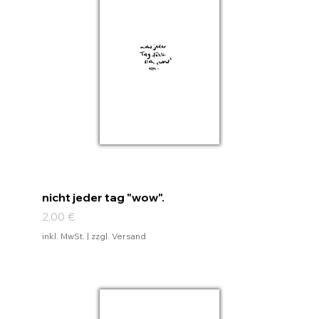
nicht jeder tag "wow".
Preis
2,00 €
inkl. MwSt.
|
zzgl. Versand