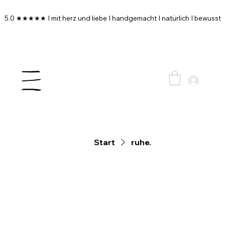
5.0 ★★★★★ I mit herz und liebe I handgemacht I natürlich I bewusst I
Start
ruhe.