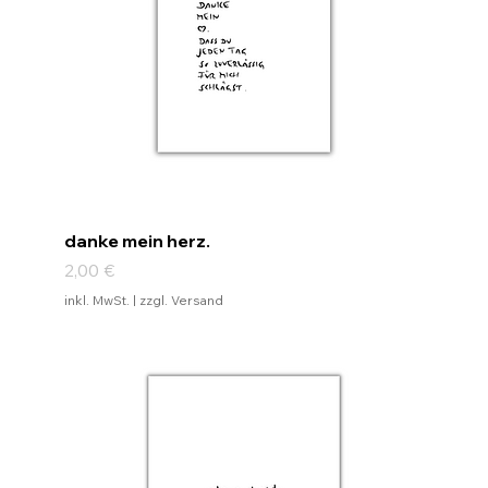
danke mein herz.
Preis
2,00 €
inkl. MwSt.
|
zzgl. Versand