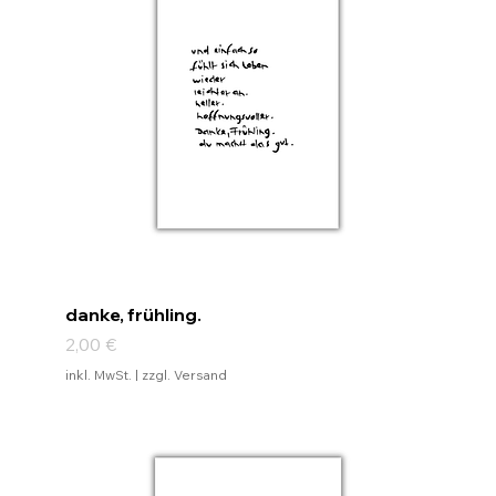
danke, frühling.
Preis
2,00 €
inkl. MwSt.
|
zzgl. Versand