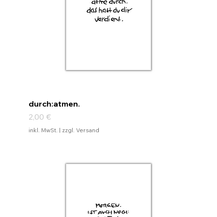
durch:atmen.
Preis
2,00 €
inkl. MwSt.
|
zzgl. Versand