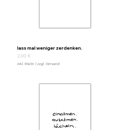
lass mal weniger zerdenken.
Preis
2,00 €
inkl. MwSt.
|
zzgl. Versand