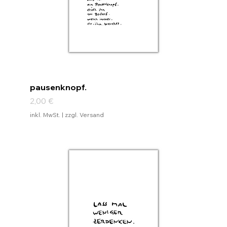
pausenknopf.
Preis
2,00 €
inkl. MwSt.
|
zzgl. Versand