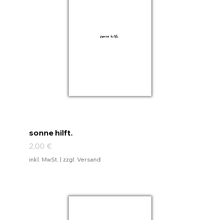
sonne hilft.
Preis
2,00 €
inkl. MwSt.
|
zzgl. Versand