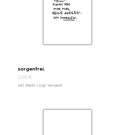
sorgenfrei.
Preis
2,00 €
inkl. MwSt.
|
zzgl. Versand