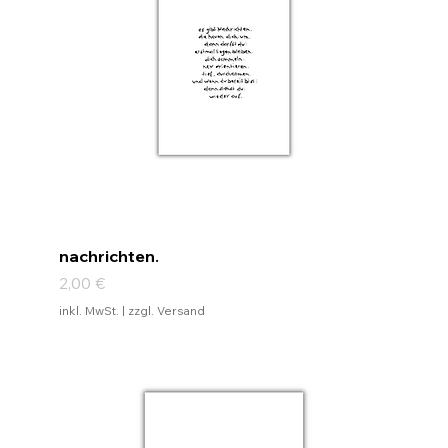
nachrichten.
Preis
2,00 €
inkl. MwSt.
|
zzgl. Versand