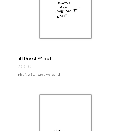
all the sh** out.
Preis
2,00 €
inkl. MwSt.
|
zzgl. Versand