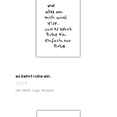
es kehrt ruhe ein.
Preis
2,00 €
inkl. MwSt.
|
zzgl. Versand