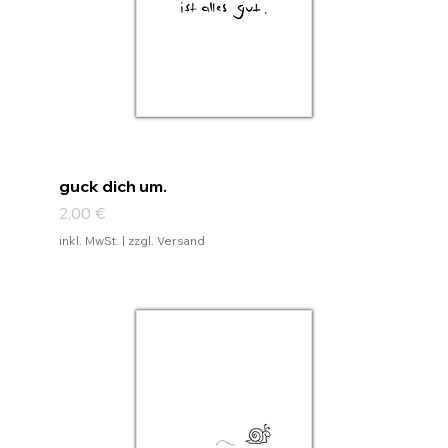
guck dich um.
Preis
2,00 €
inkl. MwSt.
|
zzgl. Versand