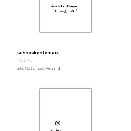
schneckentempo.
Preis
2,00 €
inkl. MwSt.
|
zzgl. Versand