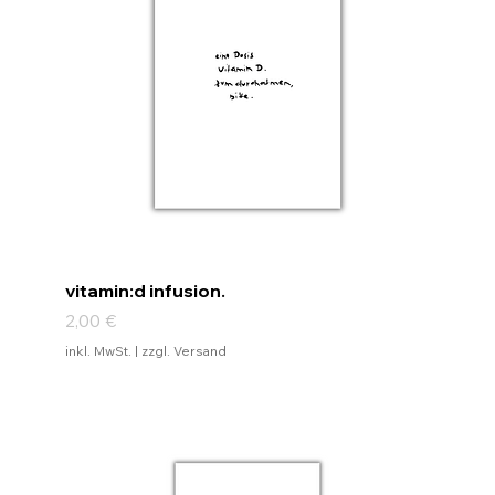
vitamin:d infusion.
Preis
2,00 €
inkl. MwSt.
|
zzgl. Versand