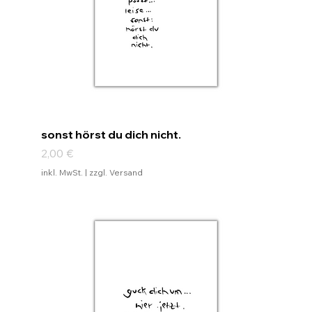
sonst hörst du dich nicht.
Preis
2,00 €
inkl. MwSt.
|
zzgl. Versand