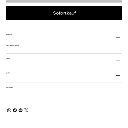
Sofortkauf
material
vinyl aufkleberfolie
farbe
größe
hersteller