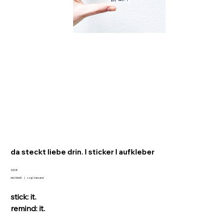
da steckt liebe drin. I sticker I aufkleber
Preis
3,00 €
inkl. MwSt.
|
zzgl. Versand
stick: it.
remind: it.