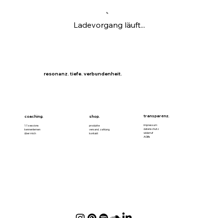
Ladevorgang läuft...
resonanz. tiefe. verbundenheit.
transparenz.
coaching.
shop.
impressum
1:1 sessions
produkte
datenschutz
kennenlernen
versand. zahlung.
widerruf
über mich
kontakt
AGBs